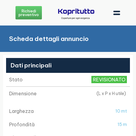
Richiedi
preventivo
Scheda dettagli annuncio
Dati principali
Stato
REVISIONATO
Dimensione
(L x P x H utile)
Larghezza
10 mt
Profondità
15 m