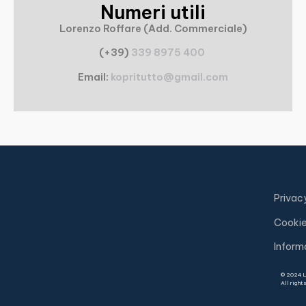
Numeri utili
Lorenzo Roffare (Add. Commerciale)
(+39)
339 8975 400
Email:
kopritutto@gmail.com
Privac
Cookie
Inform
© 2024 L
All right