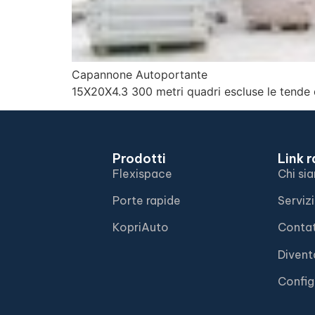
Capannone Autoportante
15X20X4.3 300 metri quadri escluse le tende 
Prodotti
Link r
Flexispace
Chi si
Porte rapide
Servizi
KopriAuto
Contat
Diven
Confi