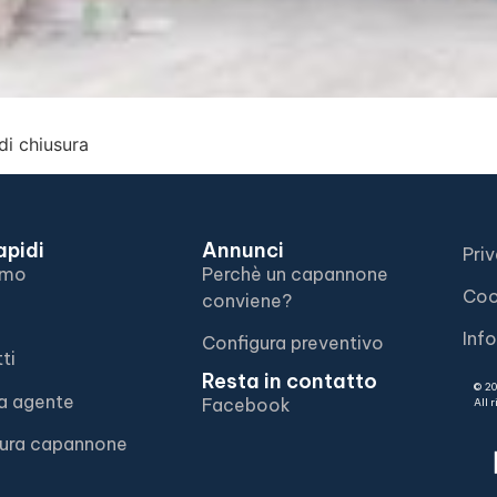
di chiusura
apidi
Annunci
Pri
amo
Perchè un capannone
Coo
conviene?
Inf
Configura preventivo
ti
Resta in contatto
© 2
ta agente
Facebook
All 
gura capannone